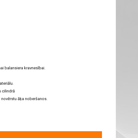
nai balansiera kravnesībai.
teriālu.
 cilindrā
ai novērstu āķa noberšanos.