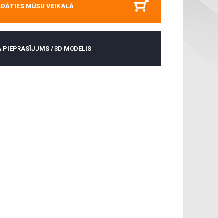
ĀDĀTIES MŪSU VEIKALĀ
 PIEPRASĪJUMS / 3D MODELIS