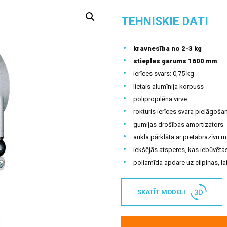
TEHNISKIE DATI
kravnesība no 2-3 kg
stieples garums 1600 mm
ierīces svars: 0,75 kg
lietais alumīnija korpuss
polipropilēna virve
rokturis ierīces svara pielāgoša
gumijas drošības amortizators
aukla pārklāta ar pretabrazīvu ma
iekšējās atsperes, kas iebūvētas
poliamīda apdare uz cilpiņas, l
SKATĪT MODELI