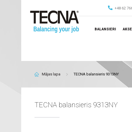
+48 62 76
BALANSIERI
AKSE
Mājas lapa
TECNA balansieris 9313NY
TECNA balansieris 9313NY