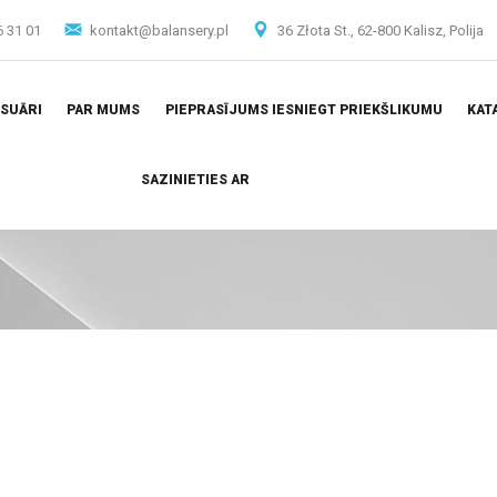
6 31 01
kontakt@balansery.pl
36 Złota St., 62-800 Kalisz, Polija
SUĀRI
PAR MUMS
PIEPRASĪJUMS IESNIEGT PRIEKŠLIKUMU
KAT
SAZINIETIES AR