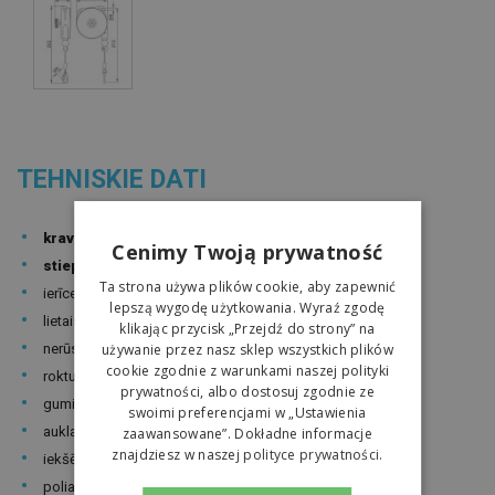
TEHNISKIE DATI
kravnesība no 1-2 kg
Cenimy Twoją prywatność
stieples garums 1600 mm
Ta strona używa plików cookie, aby zapewnić
ierīces svars: 0,60 kg
lepszą wygodę użytkowania. Wyraź zgodę
lietais alumīnija korpuss
klikając przycisk „Przejdź do strony” na
używanie przez nasz sklep wszystkich plików
nerūsējošā tērauda kabelis
cookie zgodnie z warunkami naszej polityki
rokturis ierīces svara pielāgošanai balansiera kravnesībai.
prywatności, albo dostosuj zgodnie ze
gumijas drošības amortizators
swoimi preferencjami w „Ustawienia
aukla pārklāta ar pretabrazīvu materiālu.
zaawansowane”. Dokładne informacje
znajdziesz w naszej
polityce prywatności.
iekšējās atsperes, kas iebūvētas cilindrā
poliamīda apdare uz cilpiņas, lai novērstu āķa noberšanos.