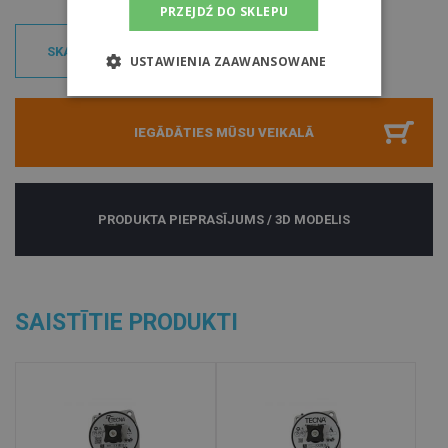
PRZEJDŹ DO SKLEPU
SKATĪT MODELI
USTAWIENIA ZAAWANSOWANE
IEGĀDĀTIES MŪSU VEIKALĀ
PRODUKTA PIEPRASĪJUMS / 3D MODELIS
SAISTĪTIE PRODUKTI