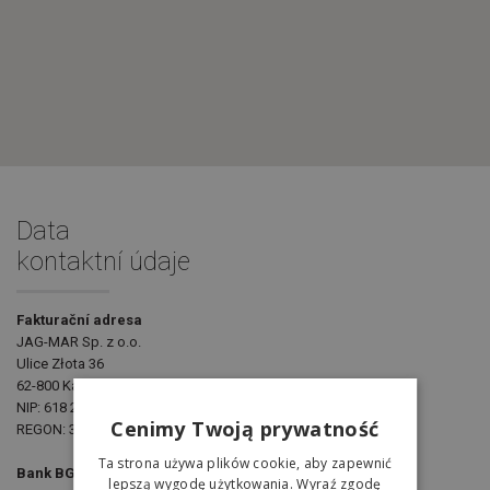
Data
kontaktní údaje
Fakturační adresa
JAG-MAR Sp. z o.o.
Ulice Złota 36
62-800 Kalisz
NIP: 618 217 93 66
Cenimy Twoją prywatność
REGON: 381799752
Ta strona używa plików cookie, aby zapewnić
Bank BGŻ BNP Paribas S.A.
lepszą wygodę użytkowania. Wyraź zgodę