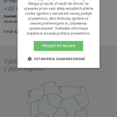
67 1750 0012 0000 0000 4092 1548
klikając przycisk „Przejdź do strony” na
+48 62 766 31 01
używanie przez nasz sklep wszystkich plików
cookie zgodnie z warunkami naszej polityki
Kontakt od 8 do 16 hodin.
prywatności, albo dostosuj zgodnie ze
obchodní oddělení ext. 32 nebo 31
swoimi preferencjami w „Ustawienia
zaawansowane”. Dokładne informacje
E-mail:
kontakt@balansery.pl
znajdziesz w naszej
polityce prywatności.
PRZEJDŹ DO SKLEPU
USTAWIENIA ZAAWANSOWANE
Výběr poradce
z jejich regionu